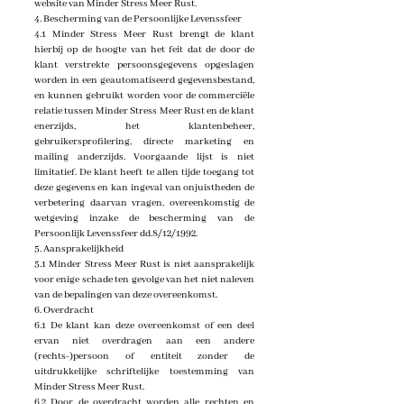
website van Minder Stress Meer Rust.
4. Bescherming van de Persoonlijke Levenssfeer
4.1 Minder Stress Meer Rust brengt de klant
hierbij op de hoogte van het feit dat de door de
klant verstrekte persoonsgegevens opgeslagen
worden in een geautomatiseerd gegevensbestand,
en kunnen gebruikt worden voor de commerciële
relatie tussen Minder Stress Meer Rust en de klant
enerzijds, het klantenbeheer,
gebruikersprofilering, directe marketing en
mailing anderzijds. Voorgaande lijst is niet
limitatief. De klant heeft te allen tijde toegang tot
deze gegevens en kan ingeval van onjuistheden de
verbetering daarvan vragen, overeenkomstig de
wetgeving inzake de bescherming van de
Persoonlijk Levenssfeer dd.8/12/1992.
5. Aansprakelijkheid
5.1 Minder Stress Meer Rust is niet aansprakelijk
voor enige schade ten gevolge van het niet naleven
van de bepalingen van deze overeenkomst.
6. Overdracht
6.1 De klant kan deze overeenkomst of een deel
ervan niet overdragen aan een andere
(rechts-)persoon of entiteit zonder de
uitdrukkelijke schriftelijke toestemming van
Minder Stress Meer Rust.
6.2 Door de overdracht worden alle rechten en