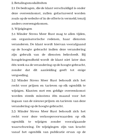
2. Betalingsmodaliteiten
2.1 De bedragen, die de klant verschuldigd is onder
deze overeenkomst, zullen gefactureerd worden
zoals op de website of in de offerte is vermeld, tenzij
anders overeengekomen.
3. Wijzigingen
3.1 Minder Stress Meer Rust mag te allen tijden,
om organisatorische redenen, haar diensten
veranderen. De klant wordt hiervan voorafgaand
op de hoogte gebracht indien deze verandering
zijn gebruik van de diensten beïnvloedt. Bij
hoogdringendheid wordt de klant niet later dan
één week na de verandering op de hoogte gebracht,
zonder dat dit aanleiding geeft tot enige
vergoeding.
3.2 Minder Stress Meer Rust behoudt zich het
recht voor prijzen en tarieven op elk ogenblik te
wijzigen. Klanten met een geldige overeenkomst
worden steeds minstens één maand voor het
ingaan van de nieuwe prijzen en tarieven van deze
verandering op de hoogte gebracht.
3.3 Minder Stress Meer Rust behoudt zich het
recht voor deze verkoopsvoorwaarden op elk
ogenblik te wijzigen zonder voorafgaande
waarschuwing. De wijzigingen zijn van kracht
vanaf het ogenblik van publicatie ervan op de