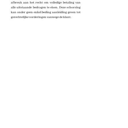
afbreuk aan het recht om volledige betaling van
alle uitstaande bedragen te eisen. Deze schorsing
kan onder geen enkel beding aanleiding geven tot
gerechtelijke vorderingen vanwege de klant.
8.3 Indien duidelijk blijkt dat de klant de
uitstaande facturen niet kan vereffenen
(bijvoorbeeld wegens faillissement of staking van
betaling), of te kennen geeft dit niet te willen doen,
kan Minder Stress Meer Rust onmiddellijk en
onherroepelijk deze overeenkomst van rechtswege
en zonder ingebrekestelling beëindigen, zonder
opzegging of vergoeding. Dit doet eveneens geen
afbreuk aan het recht om volledige betaling van
alle uitstaande bedragen te eisen.
8.4 Bij zware en/of herhaaldelijke inbreuken op
deze overeenkomst vanwege de klant, of bij
hoogdringendheid of ingeval van een bevel en/of
beslissing van de overheid of het gerecht, kan de
overeenkomst geschorst of beëindigd worden,
zoals vermeld in voorgaande artikels.
8.5 Een schorsing kan enkel opgeheven worden
indien er voldoende bewijslast bestaat van het
nakomen van alle verplichtingen van de klant.
8.6 In alle gevallen van beëindiging, door Minder
Stress Meer Rust of door de klant, blijven alle
vergoedingen voor lopende diensten verschuldigd