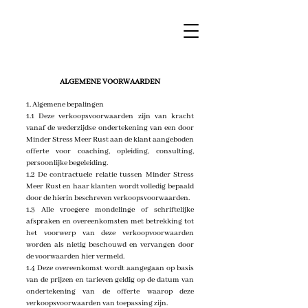
ALGEMENE VOORWAARDEN
1. Algemene bepalingen
1.1 Deze verkoopsvoorwaarden zijn van kracht
vanaf de wederzijdse ondertekening van een door
Minder Stress Meer Rust aan de klant aangeboden
offerte voor coaching, opleiding, consulting,
persoonlijke begeleiding.
1.2 De contractuele relatie tussen Minder Stress
Meer Rust en haar klanten wordt volledig bepaald
door de hierin beschreven verkoopsvoorwaarden.
1.3 Alle vroegere mondelinge of schriftelijke
afspraken en overeenkomsten met betrekking tot
het voorwerp van deze verkoopvoorwaarden
worden als nietig beschouwd en vervangen door
de voorwaarden hier vermeld.
1.4 Deze overeenkomst wordt aangegaan op basis
van de prijzen en tarieven geldig op de datum van
ondertekening van de offerte waarop deze
verkoopsvoorwaarden van toepassing zijn.