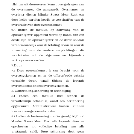
plichten uit deze overeenkomst overgedragen aan
de overnemer, die aanvaardt. Overnemer en
overlater dienen Minder Stress Meer Rust een
door beide partijen bewijs te verschaffen van de
overdracht van deze overeenkomst.
6.3 Indien de factuur, op aanvraag van de
opdrachtgever, opgesteld wordt op naam van een
derde, zijn de opdrachtgever en de derde solidair
verantwoordelijk voor de betaling ervan en voor de
uitvoering van de andere verplichtingen die
voortvloeien uit de algemene en bijzondere
verkoopsvoorwaarden.
7. Duur
7.1 Deze overeenkomst is van kracht voor de
overeengekomen en in de offerte/opde website
vermelde duur, tenzij tijdens de lopende
overeenkomst anders overeengekomen.
8. Wanbetaling, schorsing en beëindiging
8.1 Indien een factuur niet binnen de
vervaltermijn betaald is, wordt een herinnering
opgestuurd. Administratieve kosten kunnen
hiervoor aangerekend worden.
8.2 Indien de herinnering zonder gevolg blijft, zal
Minder Stress Meer Rust alle lopende diensten
opschorten tot volledige betaling van alle
uitstaande saldi. Deze schorsing doet geen